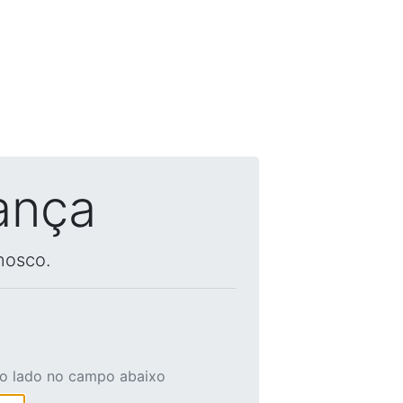
ança
nosco.
ao lado no campo abaixo