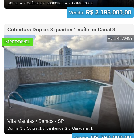
Dorms:
4
/ Suítes:
2
/ Banheiros:
4
/ Garagens:
2
R$ 2.195.000,00
Venda:
Cobertura Duplex 3 quartos 1 suíte no Canal 3
Ref.: RP76453
IMPERDÍVEL
Vila Mathias / Santos - SP
Dorms:
3
/ Suítes:
1
/ Banheiros:
2
/ Garagens:
1
R$ 760.000,00