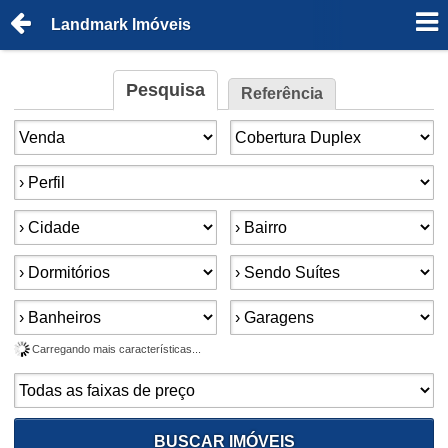
Landmark Imóveis
Pesquisa
Referência
Finalidade:
Tipo de imóvel:
Perfil:
Cidade:
Bairro:
Dormitórios:
Suítes:
Banheiros:
Garagens:
Carregando mais características...
Faixa de preço:
BUSCAR IMÓVEIS