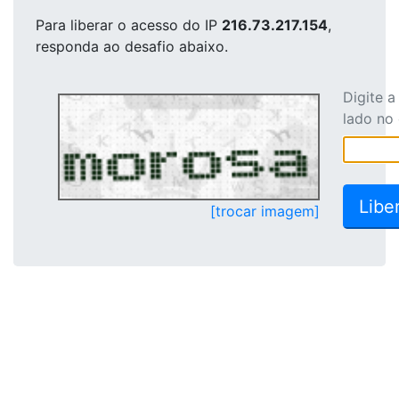
Para liberar o acesso
do IP
216.73.217.154
,
responda ao desafio abaixo.
Digite 
lado no
[trocar imagem]