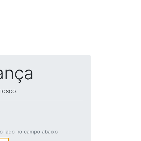
ança
nosco.
ao lado no campo abaixo